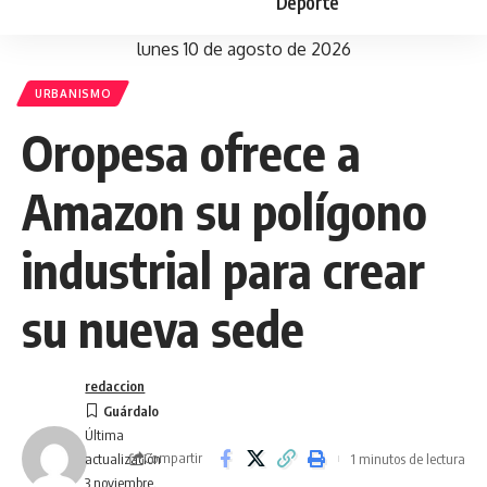
Deporte
lunes 10 de agosto de 2026
URBANISMO
Oropesa ofrece a
Amazon su polígono
industrial para crear
su nueva sede
redaccion
Última
Compartir
1 minutos de lectura
actualización
3 noviembre,