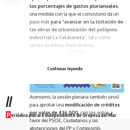
los porcentajes de gastos plurianuales
,
una medida con la que el consistorio da un
paso más
para “avanzar en la licitación de
las obras de urbanización del polígono
industrial La Catalaneta
”, tal y como
señala alcaldesa, María Jiménez.
- Publicidad -
Continuar leyendo
//
Asimismo, la sesión plenaria también sirvió
para aprobar una
modificación de créditos
por valor de 436.000
, con los votos a
P
eriódico plural e independiente de Oropesa del Mar
favor del PSOE, Ciudadanos y las
abstenciones del PP y Compromís.