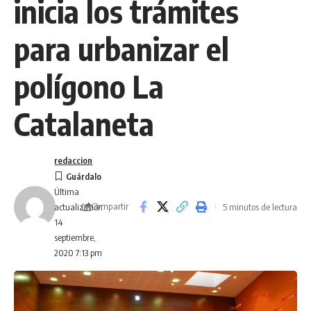
inicia los trámites
para urbanizar el
polígono La
Catalaneta
redaccion
Última
Compartir
5 minutos de lectura
actualización
14
septiembre,
2020 7:13 pm