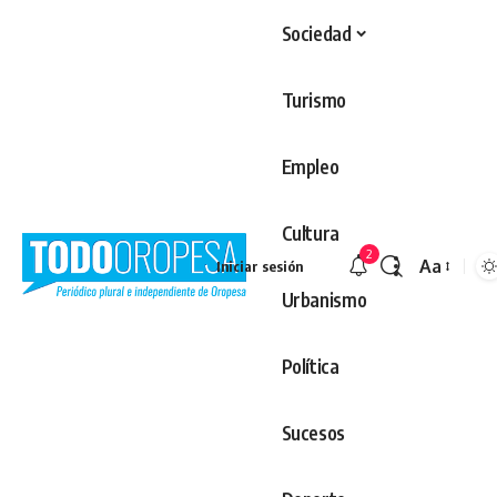
Sociedad
Turismo
Empleo
Cultura
2
Aa
Iniciar sesión
Redimens
Urbanismo
Política
Sucesos