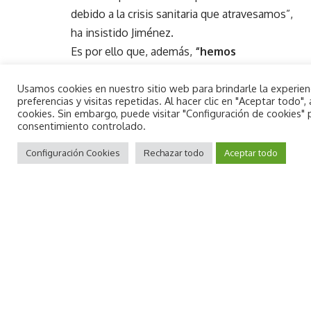
debido a la crisis sanitaria que atravesamos”,
ha insistido Jiménez.
Es por ello que, además,
“hemos
incrementado otras partidas en las que
Usamos cookies en nuestro sitio web para brindarle la experie
hace falta liquidez para hacer frente a la
preferencias y visitas repetidas. Al hacer clic en "Aceptar todo
crisis sanitaria
, adaptando los procesos que
cookies. Sin embargo, puede visitar "Configuración de cookies"
consentimiento controlado.
sean necesarios a la actual normalidad que
By using this site, you agree to the
estamos viviendo”.
Aceptar
Privacy Policy
Configuración Cookies
and
Terms of Use
Rechazar todo
.
Aceptar todo
Además, el consistorio dio verde a la
incorporación de remanente a la
tesorería para asumir los costes de una
sentencia
(533.000 euros)
, la
compra de
equipamiento informático para nueva
biblioteca (20.000 euros)
y el
fomento
del empleo (49.500 euros)
, “pues el
Ayuntamiento contratará a personas