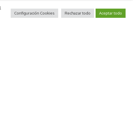
l
Configuración Cookies
Rechazar todo
Aceptar todo
Compartir
3 minutos de lectura