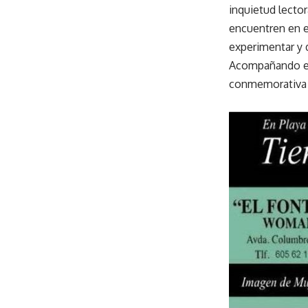
inquietud lector
encuentren en el
experimentar y d
Acompañando est
conmemorativa d