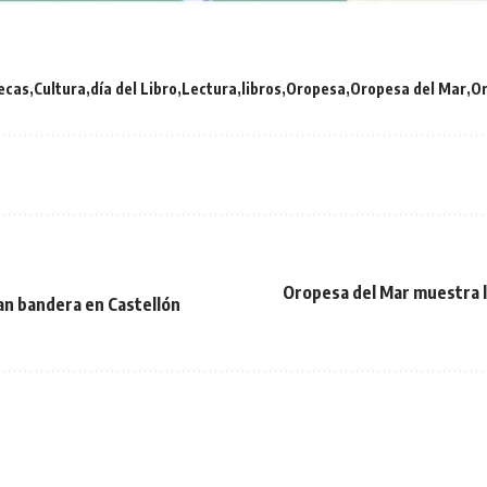
tecas
Cultura
día del Libro
Lectura
libros
Oropesa
Oropesa del Mar
O
Oropesa del Mar muestra l
an bandera en Castellón