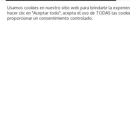
By using this site, you agree to the
Usamos cookies en nuestro sitio web para brindarle la experienc
Aceptar
redaccion
Privacy Policy
and
Terms of Use
.
hacer clic en "Aceptar todo", acepta el uso de TODAS las cookie
Última actualización 16 abril, 2018 3:35 pm
proporcionar un consentimiento controlado.