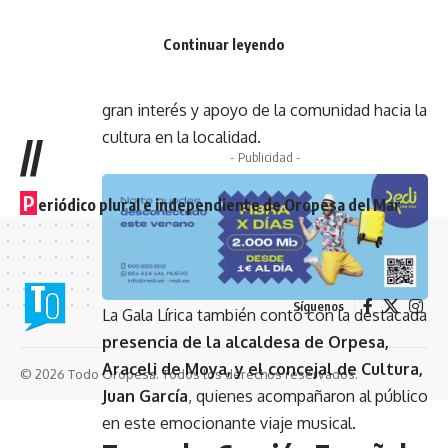
multitud de espectadores ávidos de disfrutar
de una experiencia musical única. La sala del
Continuar leyendo
Museo Antiguo se llenó por completo e
incluso hubo lista de espera, demostrando el
gran interés y apoyo de la comunidad hacia la
cultura en la localidad.
//
- Publicidad -
P
eriódico plural e independiente de Oropesa del Mar
Síguenos
La Gala Lírica también contó con la destacada
presencia de la alcaldesa de Orpesa,
Araceli de Moya, y el concejal de Cultura,
© 2026 Todo Oropesa. Todos los derechos reservados.
Juan García
, quienes acompañaron al público
en este emocionante viaje musical.