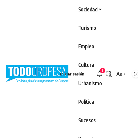
Sociedad
Turismo
Empleo
Cultura
1
Aa
Iniciar sesión
Redimens
Urbanismo
Política
Sucesos