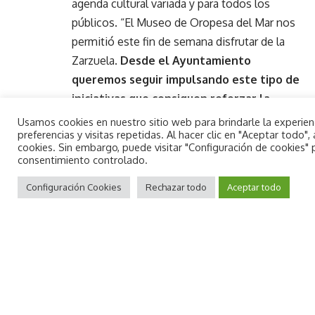
agenda cultural variada y para todos los
públicos. “El Museo de Oropesa del Mar nos
permitió este fin de semana disfrutar de la
Zarzuela.
Desde el Ayuntamiento
queremos seguir impulsando este tipo de
iniciativas que consiguen reforzar la
agenda cultural durante todo el año”
, ha
Usamos cookies en nuestro sitio web para brindarle la experie
preferencias y visitas repetidas. Al hacer clic en "Aceptar todo
explicado la edil.
cookies. Sin embargo, puede visitar "Configuración de cookies"
Por su parte, el concejal de Cultura, Juan
consentimiento controlado.
By using this site, you agree to the
García, ha expresado: “Quiero agradecer a
Aceptar
Privacy Policy
Configuración Cookies
and
Terms of Use
Rechazar todo
.
Aceptar todo
todos los vecinos del municipio que nos
hacéis colgar el cartel de aforo completo en
cada acto que se realiza desde la Concejalía
de Cultura, seguimos creando a través de
pequeñas pinceladas una Oropesa del Mar
rica en cultura y tradición”.