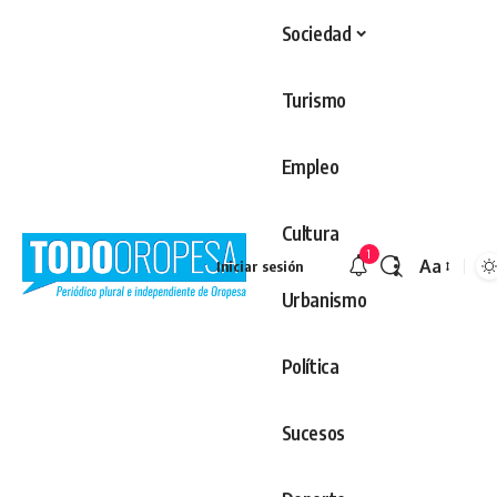
Sociedad
Turismo
Empleo
Cultura
1
Aa
Iniciar sesión
Redimens
Urbanismo
Política
Sucesos