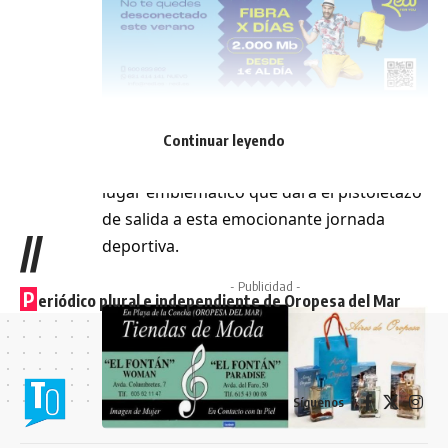
La salida de la carrera tendrá lugar desde
Continuar leyendo
la Plaça Major, el corazón de Orpesa, un
lugar emblemático que dará el pistoletazo
de salida a esta emocionante jornada
//
deportiva.
- Publicidad -
P
eriódico plural e independiente de Oropesa del Mar
Síguenos