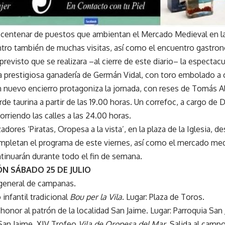
 centenar de puestos que ambientan el Mercado Medieval en la 
entro también de muchas visitas, así como el encuentro gastron
a previsto que se realizara –al cierre de este diario– la espectac
 prestigiosa ganadería de Germán Vidal, con toro embolado a 
n nuevo encierro protagoniza la jornada, con reses de Tomás Al
arde taurina a partir de las 19.00 horas. Un correfoc, a cargo de 
corriendo las calles a las 24.00 horas.
adores ‘Piratas, Oropesa a la vista’, en la plaza de la Iglesia, de
mpletan el programa de este viernes, así como el mercado med
ntinuarán durante todo el fin de semana.
 SÁBADO 25 DE JULIO
general de campanas.
 infantil tradicional
Bou per la Vila
. Lugar: Plaza de Toros.
honor al patrón de la localidad San Jaime. Lugar: Parroquia San 
an Jaime, XIV Trofeo
Vila de Oropesa del Mar
. Salida al campo