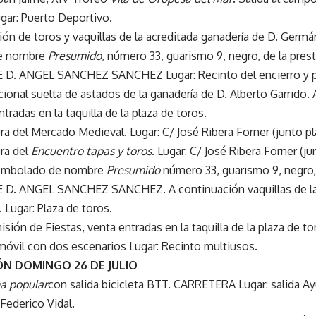
gar: Puerto Deportivo.
ión de toros y vaquillas de la acreditada ganadería de D. Germá
de nombre
Presumido
, número 33, guarismo 9, negro, de la pres
. ANGEL SANCHEZ SANCHEZ Lugar: Recinto del encierro y pl
adicional suelta de astados de la ganadería de D. Alberto Garrido
ntradas en la taquilla de la plaza de toros.
a del Mercado Medieval. Lugar: C/ José Ribera Forner (junto pl
ra del
Encuentro tapas y toros
. Lugar: C/ José Ribera Forner (ju
embolado de nombre
Presumido
número 33, guarismo 9, negro, 
. ANGEL SANCHEZ SANCHEZ. A continuación vaquillas de la g
Lugar: Plaza de toros.
sión de Fiestas, venta entradas en la taquilla de la plaza de to
óvil con dos escenarios Lugar: Recinto multiusos.
N DOMINGO 26 DE JULIO
a popular
con salida bicicleta BTT. CARRETERA Lugar: salida 
Federico Vidal.