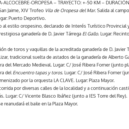
A-ALCOCEBRE-OROPESA – TRAYECTO: +-50 KM – DURACIÓN 
an Jaime, XIV Trofeo
Vila de Oropesa del Mar.
Salida al campo
gar: Puerto Deportivo.
 al estilo oropesino, declarado de Interés Turístico Provincial 
prestigiosa ganadería de D. Javier Tárrega
El Gallo
. Lugar: Recint
ión de toros y vaquillas de la acreditada ganadería de D. Javier
alizar, tradicional suelta de astados de la ganadería de Alberto G
a del Mercado Medieval. Lugar: C/ José Ribera Forner (junto p
ra del
Encuentro tapas y toros
. Lugar: C/ José Ribera Forner (j
 amenizado por la orquesta LA CLAVE. Lugar: Plaza Mayor.
orrida por diversas calles de la localidad y a continuación cast
. Lugar: C/ Vicente Blasco Ibáñez (junto a IES Torre del Rey).
 reanudará el baile en la Plaza Mayor.