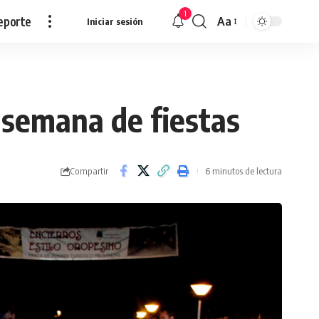
1
eporte
Aa
Iniciar sesión
Redimensionar
 semana de fiestas
Compartir
6 minutos de lectura