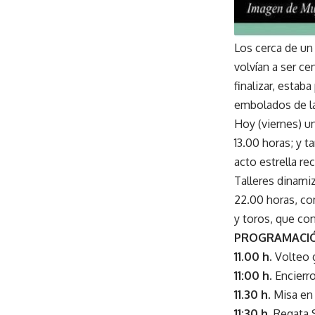
Los cerca de un
volvían a ser c
finalizar, estab
embolados de la
Hoy (viernes) u
13.00 horas; y t
acto estrella re
Talleres dinamiz
22.00 horas, co
y toros, que co
PROGRAMACIÓN
11.00 h.
Volteo 
11:00 h
. Encierro
11.30 h.
Misa en 
11:30 h.
Regata S