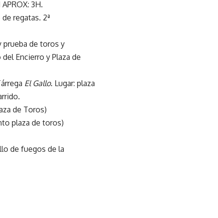
APROX: 3H.
 de regatas. 2ª
y prueba de toros y
o del Encierro y Plaza de
 Tárrega
El Gallo
. Lugar: plaza
arrido.
laza de Toros)
unto plaza de toros)
illo de fuegos de la