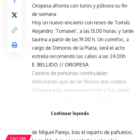
Oropesa afronta con toros y pólvora su fin
de semana
Hoy un nuevo encierro con reses de Tomás
Alejandro ‘Tomaset’, a las 13.00 horas; y tarde
taurina a partir de las 19.00 h. Un correfoc, a
cargo de Dimonis de la Plana, será el acto
estrella recorriendo las calles a las 24.00h
E. BELLIDO // OROPESA
Cientos de personas continuaban
disfrutando ayer de las fiestas que celebra
Oropesa esta semana en honor a San Jaime.
La asistencia sobre todo era palpable en el
nuevo encierro –declarado Fiesta de Interés
Continuar leyendo
Turístico Provincial– que se celebró a
mediodía en el recinto con reses, esta vez,
de Miguel Parejo, tras el reparto de pañuelos.
CULTURA