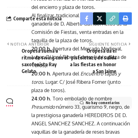
del encierro y plaza de toros.
Al finalizar, tradicional suelta de astados de la
Comparte esta noticia
ganadería de D. Alberto Garrido. Actos de la
Comisión de Fiestas, venta entradas en la
taquilla de la plaza de toros.
NOTICIA ANTERIOR
SIGUIENTE NOTICIA
20:00 h.
Apertura del Mercado Medieval.
Oropesa suena a
Oropesa da el
Lugar: C/ José Ribera Forner (junto plaza de
ritmo de swing con el
pistoletazo de salida
saxofonista Ray
a las fiestas en honor
Toros).
Gelato
a San Jaime
20:00 h.
Apertura del
Encuentro tapas y
toros
. Lugar: C/ José Ribera Forner (junto
plaza de toros).
24:00 h.
Toro embolado de nombre
No hay comentarios
Presumido
número 33, guarismo 9, negro, de
la prestigiosa ganadería HEREDEROS DE D.
ANGEL SANCHEZ SANCHEZ. A continuación
vaquillas de la ganadería de reses bravas