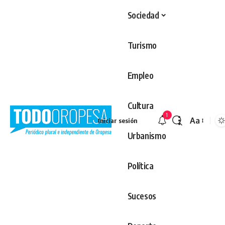
Sociedad
Turismo
Empleo
Cultura
1
Aa
Iniciar sesión
Redimens
Urbanismo
Política
Sucesos