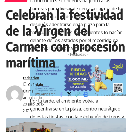
La multitud se concentraba junto a las
barreras para divisar de cerca la carrera de los
Celebran la festividad
toros y vaquillas de esta ganadería, para
después adentrarse en la plaza para la
de la Virgen del
habitual prueba. Los más valientes lo hacían
delante de los astados por el recorrido de
Carmen con procesión
casi un kilómetro hasta el coso.
- Publicidad -
marítima
redaccion
Última
Compartir
1 minutos de lectura
actualización
Por la tarde, el ambiente volvía a
20 julio, 2015
concentrarse en la plaza, centro neurálgico
2:17 pm
de estas fiestas, con la exhibición de toros y
vaquillas, procediendo al acabar a la