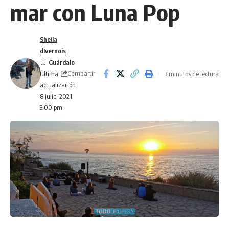
mar con Luna Pop
Sheila
dIvernois
Compartir
3 minutos de lectura
Última
actualización
8 julio, 2021
3:00 pm