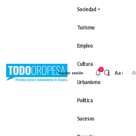
Sociedad
Turismo
Empleo
Cultura
1
Aa
Iniciar sesión
Redimens
Urbanismo
Política
Sucesos