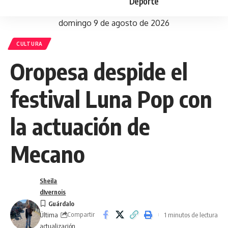
Deporte
domingo 9 de agosto de 2026
CULTURA
Oropesa despide el
festival Luna Pop con
la actuación de
Mecano
Sheila
dIvernois
Compartir
1 minutos de lectura
Última
actualización