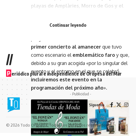
playas de Amplàries, Morro de Gos y el
centro del pueblo
, tras pasar por
La
Concha
.
Continuar leyendo
Asimismo, una de las grandes apuestas en la
programación estival de este 2021, ha sido el
primer concierto al amanecer
que tuvo
//
como escenario el
emblemático faro
y que,
debido a su gran acogida «por lo singular del
evento y el entorno en el que se celebró,
P
eriódico plural e independiente de Oropesa del Mar
incluiremos este evento en la
programación del próximo año
».
- Publicidad -
Síguenos
© 2026 Todo Oropesa. Todos los derechos reservados.