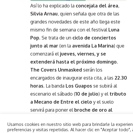
Así lo ha explicado la
concejala del área
,
Silvia Arnau
, quien señala que otra de las
grandes novedades de este año llega este
mismo fin de semana con el festival
Luna
Pop
. Se trata de un
ciclo de conciertos
junto al mar
(en la
avenida La Marina
) que
comenzará el
jueves, viernes, y se
extenderá hasta el próximo domingo
.
The Covers Unmasked
serán los
encargados de inaugurar esta cita, a las
22.30
horas
. La banda
Los Guapos
se subirá al
escenario el sábado (
10 de julio
) y el
tributo
a Mecano de Entre el cielo
y el suelo
servirá para poner el
broche de oro al
certamen
(
11 de julio
).
Usamos cookies en nuestro sitio web para brindarle la experie
Protocolo de seguridad
preferencias y visitas repetidas. Al hacer clic en "Aceptar todo