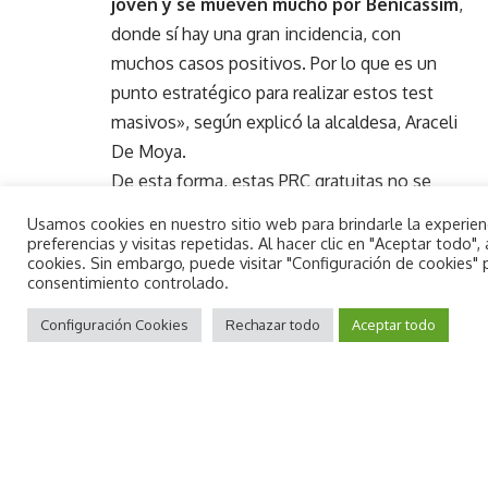
joven y se mueven mucho por Benicàssim
,
donde sí hay una gran incidencia, con
muchos casos positivos. Por lo que es un
punto estratégico para realizar estos test
masivos», según explicó la alcaldesa, Araceli
De Moya.
De esta forma, estas PRC gratuitas no se
realizaron solo a
vecinos
de Oropesa, sino
Usamos cookies en nuestro sitio web para brindarle la experie
también de Benicàssim o
cualquier otro
preferencias y visitas repetidas. Al hacer clic en "Aceptar todo
cookies. Sin embargo, puede visitar "Configuración de cookies"
municipio
.
consentimiento controlado.
By using this site, you agree to the
Aceptar
Privacy Policy
Configuración Cookies
and
Terms of Use
Rechazar todo
.
Aceptar todo