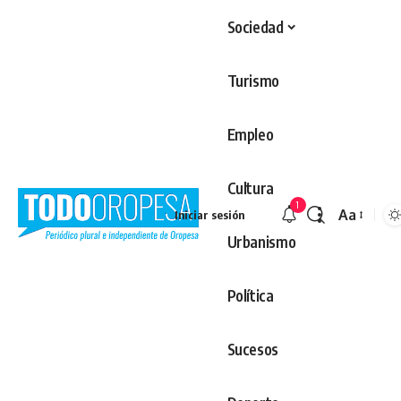
Sociedad
Turismo
Empleo
Cultura
1
Aa
Iniciar sesión
Redimens
Urbanismo
Política
Sucesos