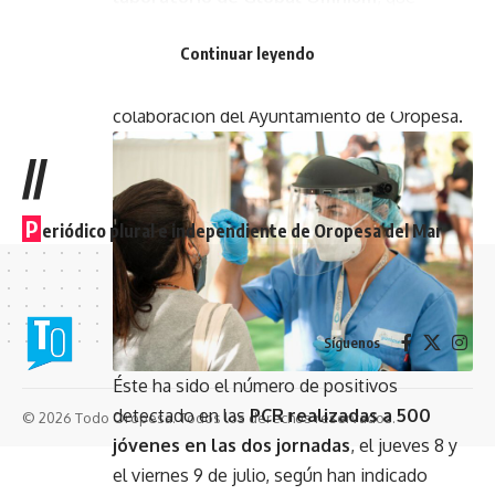
planteó esta iniciativa y que se ha encargado
Continuar leyendo
de hacer estas pruebas masivas y gratuitas a
los vecinos de entre 16 y 23 años con la
colaboración del Ayuntamiento de Oropesa.
//
P
eriódico plural e independiente de Oropesa del Mar
Síguenos
Éste ha sido el número de positivos
detectado en las
PCR realizadas a 500
© 2026 Todo Oropesa. Todos los derechos reservados.
jóvenes en las dos jornadas
, el jueves 8 y
el viernes 9 de julio, según han indicado