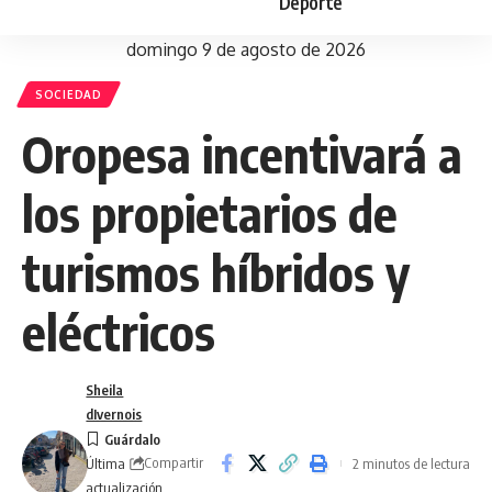
Deporte
domingo 9 de agosto de 2026
SOCIEDAD
Oropesa incentivará a
los propietarios de
turismos híbridos y
eléctricos
Sheila
dIvernois
Compartir
2 minutos de lectura
Última
actualización