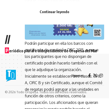
- Publicidad -
Continuar leyendo
//
Podrán participar en ella los barcos con
P
certificado de medición ORC 2015, aunque
eriódico plural e independiente de Oropesa del Mar
los participantes que no dispongan de
certificado podrán hacerlo también con el
que le adjudique la organización.
Síguenos
Inicialmente se establecen tres clases: ORC
A, ORC B y sin Certificado, aunque el Comité
de regatas podrá agrupar a las unidades en
© 2026 Todo Oropesa. Todos los derechos reservados.
función de otros criterios, como la
participación. Los aficionados que quieran