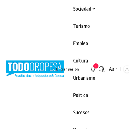
Sociedad
Turismo
Empleo
Cultura
1
Aa
Iniciar sesión
Redimens
Urbanismo
Política
Sucesos