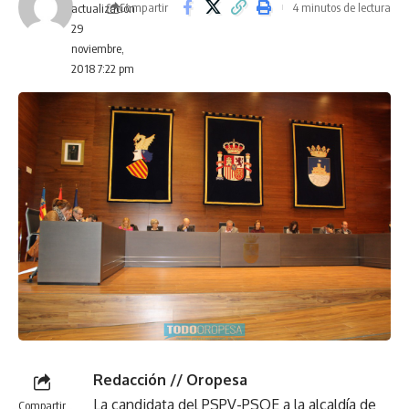
Compartir
4 minutos de lectura
actualización
29
noviembre,
2018 7:22 pm
Redacción // Oropesa
La candidata del PSPV-PSOE a la alcaldía de
Compartir