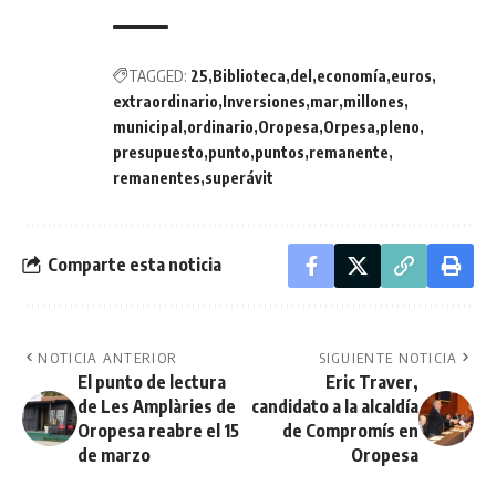
TAGGED:
25
Biblioteca
del
economía
euros
extraordinario
Inversiones
mar
millones
municipal
ordinario
Oropesa
Orpesa
pleno
presupuesto
punto
puntos
remanente
remanentes
superávit
Comparte esta noticia
NOTICIA ANTERIOR
SIGUIENTE NOTICIA
El punto de lectura
Eric Traver,
de Les Amplàries de
candidato a la alcaldía
Oropesa reabre el 15
de Compromís en
de marzo
Oropesa