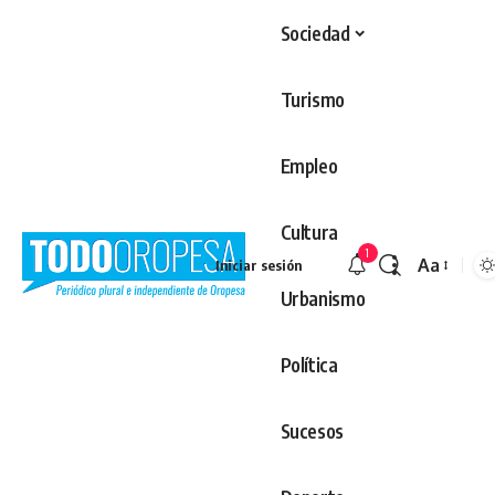
Sociedad
Turismo
Empleo
Cultura
1
Aa
Iniciar sesión
Redimens
Urbanismo
Política
Sucesos