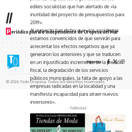
ediles socialistas que han alertado de «la
//
inutilidad del proyecto de presupuestos para
2019».
Al respecto han dicho que «los socialistas
P
eriódico plural e independiente de Oropesa del Mar
estamos convencidos de que servirán para
acrecentar los efectos negativos que ya
generaron los anteriores y que se traducen
en un injustificado incremento de la presión
Síguenos
fiscal, la degradación de los servicios
públicos municipales, la falta de apoyo a las
© 2026 Todo Oropesa. Todos los derechos reservados.
empresas radicadas en la localidad y una
manifiesta incapacidad para atraer nuevos
inversores».
- Publicidad -