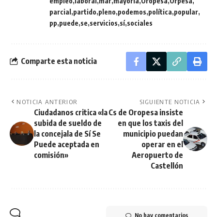
empleo
laboral
mar
mayoría
Oropesa
Orpesa
parcial
partido
pleno
podemos
política
popular
pp
puede
se
servicios
sí
sociales
Comparte esta noticia
NOTICIA ANTERIOR
SIGUIENTE NOTICIA
Ciudadanos critica «la
Cs de Oropesa insiste
subida de sueldo de
en que los taxis del
la concejala de Sí Se
municipio puedan
Puede aceptada en
operar en el
comisión»
Aeropuerto de
Castellón
No hay comentarios