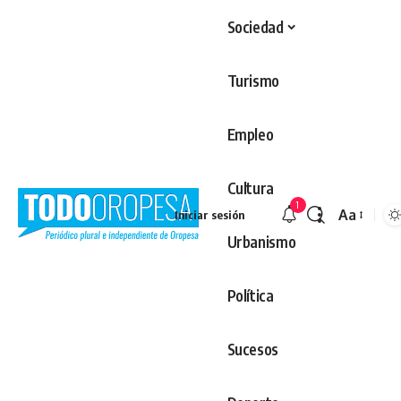
Sociedad
Turismo
Empleo
Cultura
1
Aa
Iniciar sesión
Redimens
Urbanismo
Política
Sucesos