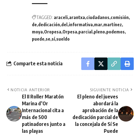
TAGGED:
araceli
arantxa
ciudadanos
comisión
de
dedicación
del
informativa
mar
martínez
moya
Oropesa
Orpesa
parcial
pleno
podemos
puede
se
sí
sueldo
Comparte esta noticia
NOTICIA ANTERIOR
SIGUIENTE NOTICIA
El II Roller Maratón
El pleno del jueves
Marina d’Or
abordará la
Internacional cita a
aprobación de la
más de 500
dedicación parcial de
patinadores junto a
la concejala de Sí Se
las playas
Puede