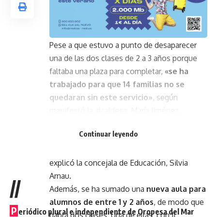
Pese a que estuvo a punto de desaparecer
una de las dos clases de 2 a 3 años porque
faltaba una plaza para completar,
«se ha
trabajado para que 14 familias no se
quedaran sin este servicio»
, según
manifestó la alcaldesa, María Jiménez.
Finalmente habrá este curso 20 niños por
Continuar leyendo
aula. «Hemos hecho todo lo posible para que
no se cerrara y lo hemos conseguido»,
explicó la concejala de Educación, Silvia
Arnau.
//
Además, se ha sumado una
nueva aula para
alumnos de entre 1 y 2 años
, de modo que
P
eriódico plural e independiente de Oropesa del Mar
habrá dos clases. Una de ellas, con 11