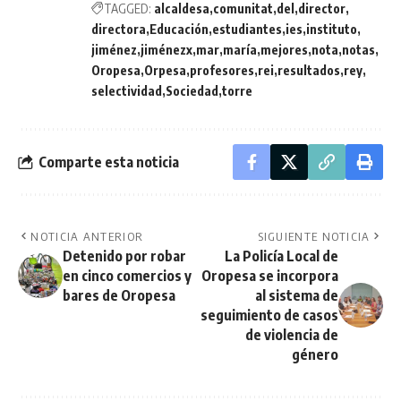
TAGGED:
alcaldesa
comunitat
del
director
directora
Educación
estudiantes
ies
instituto
jiménez
jiménezx
mar
maría
mejores
nota
notas
Oropesa
Orpesa
profesores
rei
resultados
rey
selectividad
Sociedad
torre
Comparte esta noticia
NOTICIA ANTERIOR
SIGUIENTE NOTICIA
Detenido por robar
La Policía Local de
en cinco comercios y
Oropesa se incorpora
bares de Oropesa
al sistema de
seguimiento de casos
de violencia de
género