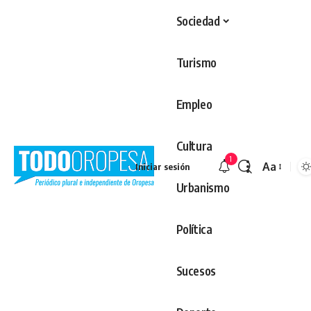
Sociedad
Turismo
Empleo
Cultura
1
Aa
Iniciar sesión
Redimens
Urbanismo
Política
Sucesos