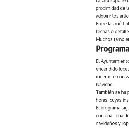
La cita supone u
proximidad de l
adquirir los art
Entre las múlti
fechas o detall
Muchos también
Programa
El Ayuntamiento
encendido luces,
itinerante con z
Navidad.
También se ha p
horas, cuyas ins
El programa si
con una cena de
navideños y rop