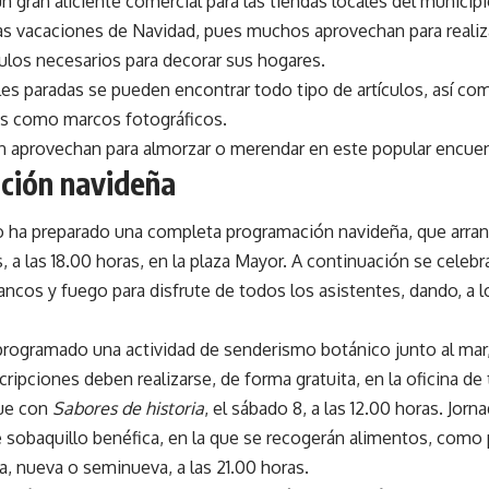
n gran aliciente comercial para las tiendas locales del municipio
as vacaciones de Navidad, pues muchos aprovechan para realiz
ículos necesarios para decorar sus hogares.
ples paradas se pueden encontrar todo tipo de artículos, así c
es como marcos fotográficos.
 aprovechan para almorzar o merendar en este popular encuen
ción navideña
 ha preparado una completa programación navideña, que arranca
 a las 18.00 horas, en la plaza Mayor. A continuación se celeb
ancos y fuego para disfrute de todos los asistentes, dando, a lo
rogramado una actividad de senderismo botánico junto al mar, e
cripciones deben realizarse, de forma gratuita, en la oficina de 
gue con
Sabores de historia
, el sábado 8, a las 12.00 horas. Jor
 sobaquillo benéfica, en la que se recogerán alimentos, como
a, nueva o seminueva, a las 21.00 horas.