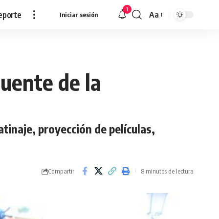
1
eporte
Aa
Iniciar sesión
Redimensionar
puente de la
tinaje, proyección de películas,
Compartir
8 minutos de lectura