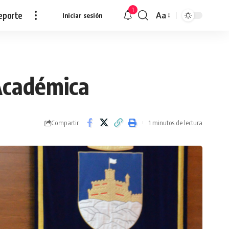
1
eporte
Aa
Iniciar sesión
Redimensionar
 Académica
Compartir
1 minutos de lectura