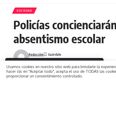
SOCIEDAD
Policías concienciará
absentismo escolar
Redacción
Última actualización 21 noviembre, 2023 10:51 am
By using this site, you agree to the
Usamos cookies en nuestro sitio web para brindarle la experienc
Aceptar
Privacy Policy
and
Terms of Use
.
hacer clic en "Aceptar todo", acepta el uso de TODAS las cookie
proporcionar un consentimiento controlado.