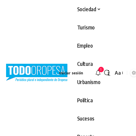
Sociedad
Turismo
Empleo
Cultura
1
Aa
Iniciar sesión
Redimens
Urbanismo
Política
Sucesos