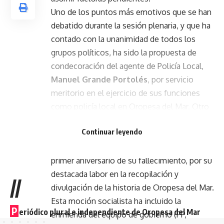
Uno de los puntos más emotivos que se han
debatido durante la sesión plenaria, y que ha
contado con la unanimidad de todos los
grupos políticos, ha sido la propuesta de
condecoración del agente de Policía Local,
Manuel Grande Portolés
, por servicio
meritorio en el ejercicio de sus funciones
como policía local en Oropesa del Mar. Otro
de ellos, ha sido la aprobación del
Continuar leyendo
reconocimiento de
Pedro Ruiz Palomero
,
vecino del municipio, coincidiendo con el
primer aniversario de su fallecimiento, por su
destacada labor en la recopilación y
//
divulgación de la historia de Oropesa del Mar.
Esta moción socialista ha incluido la
P
eriódico plural e independiente de Oropesa del Mar
enmienda del equipo de gobierno (PP,