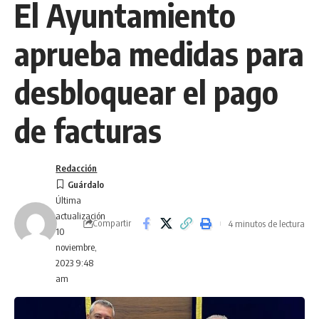
El Ayuntamiento
aprueba medidas para
desbloquear el pago
de facturas
Redacción
Última
actualización
Compartir
4 minutos de lectura
10
noviembre,
2023 9:48
am