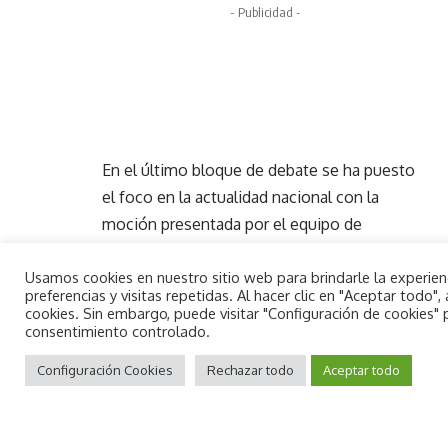
- Publicidad -
En el último bloque de debate se ha puesto
el foco en la actualidad nacional con la
moción presentada por el equipo de
gobierno contra la tramitación de una
ley de
amnistía
, solicitando que no se perdonen
Usamos cookies en nuestro sitio web para brindarle la experie
preferencias y visitas repetidas. Al hacer clic en "Aceptar todo
“actos delictivos, ni se quiebre el estado de
cookies. Sin embargo, puede visitar "Configuración de cookies"
derecho”. Esta votación ha obtenido el
consentimiento controlado.
By using this site, you agree to the
respaldo de Ciudadanos, PP y Vox y los votos
Aceptar
Privacy Policy
Configuración Cookies
and
Terms of Use
Rechazar todo
.
Aceptar todo
en contra de PSOE y Compromís.
Otras de las demandas ciudadanas
impulsadas desde el gobierno local, ha sido