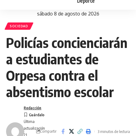
Deporte
sábado 8 de agosto de 2026
SOCIEDAD
Policías concienciarán
a estudiantes de
Orpesa contra el
absentismo escolar
Redacción
Última
actualización
Compartir
3 minutos de lectura
21