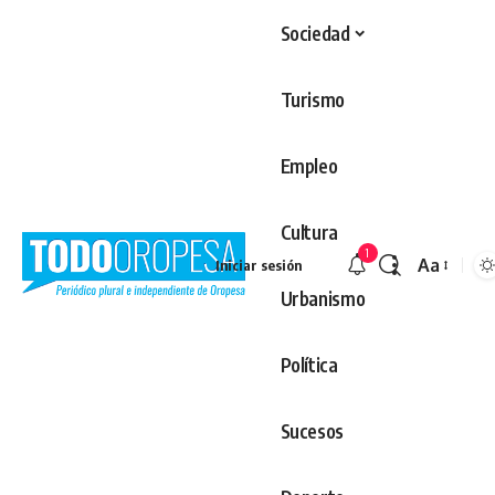
Sociedad
Turismo
Empleo
Cultura
1
Aa
Iniciar sesión
Redimens
Urbanismo
Política
Sucesos