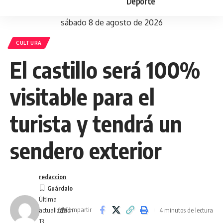
Deporte
sábado 8 de agosto de 2026
CULTURA
El castillo será 100%
visitable para el
turista y tendrá un
sendero exterior
redaccion
Última
Compartir
4 minutos de lectura
actualización
13