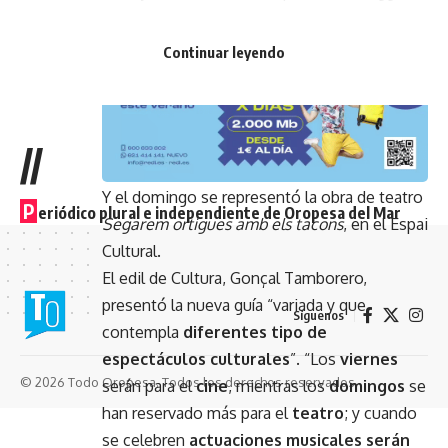
Mortensen y Mahershala Ali.
- Publicidad -
Continuar leyendo
//
Y el domingo se representó la obra de teatro
P
eriódico plural e independiente de Oropesa del Mar
Segarem ortigues amb els tacons
, en el Espai
Cultural.
El edil de Cultura, Gonçal Tamborero,
presentó la nueva guía “variada y que
Síguenos
contempla
diferentes tipo de
espectáculos culturales
”. “Los
viernes
© 2026 Todo Oropesa. Todos los derechos reservados.
serán para el
cine
, mientras los
domingos
se
han reservado más para el
teatro
; y cuando
se celebren
actuaciones musicales serán