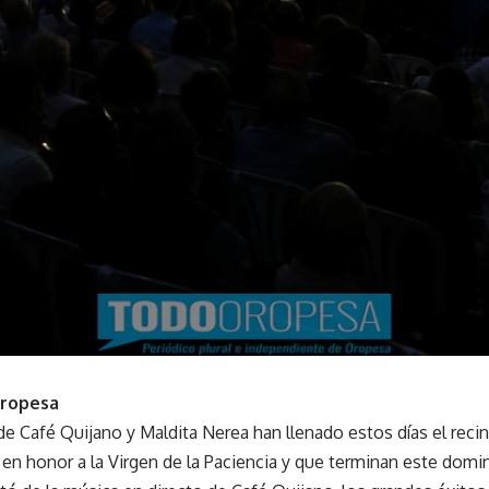
Oropesa
e Café Quijano y Maldita Nerea han llenado estos días el recin
 en honor a la Virgen de la Paciencia y que terminan este domi