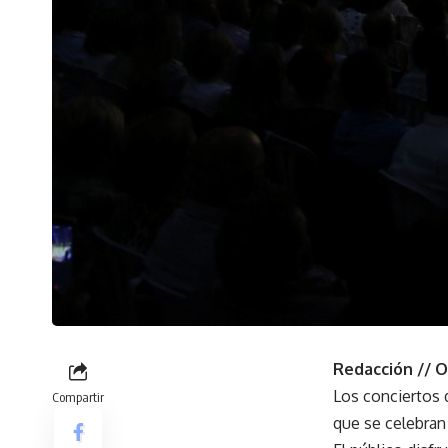
Redacción // 
Los conciertos d
Compartir
que se celebran