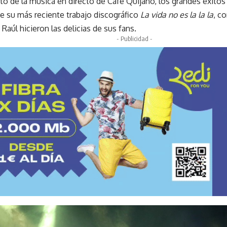
utó de la música en directo de Café Quijano, los grandes éxitos
 su más reciente trabajo discográfico
La vida no es la la la
, c
Raúl hicieron las delicias de sus fans.
- Publicidad -