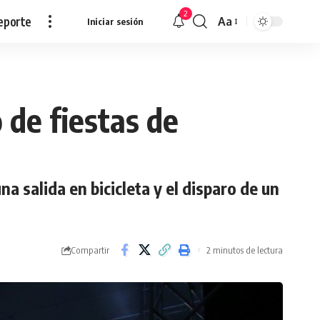
2
eporte
Aa
Iniciar sesión
Redimensionar
 de fiestas de
a salida en bicicleta y el disparo de un
Compartir
2 minutos de lectura